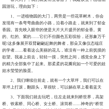
园游玩，理由如下：
1、一进植物园的大门，两旁是一些花草树木，你会
发现有一条弯弯曲曲的小路，沿着小路走，就来到了郁金
香园。首先映入眼帘的便是大片大片盛开的郁金香。黄
的、红的、紫的……它们不但颜色五彩缤纷，还形象万千
呢!这多像展开双臂翩翩起舞的舞者，那朵又像仪态端庄
的学者……看着这么美丽的花儿，谁没有一种上前抚摸的
欲望。我凑上前去，轻轻一摸，突然之间，感觉全身上下
的精力全部集中了起来。那柔柔的花瓣宛如一个可爱的娃
娃水莹莹的脸蛋。
2、我们继续往前走，就有一个大草坪，我们可以在
草坪上打滚，翻跟头，草很软，可以躺在草上看着蓝天
3、下面我们就去玩吧，往左走就来到桥世界，高架
桥、铁索桥、同心桥、女士桥、滚筒桥……神奇的“桥世