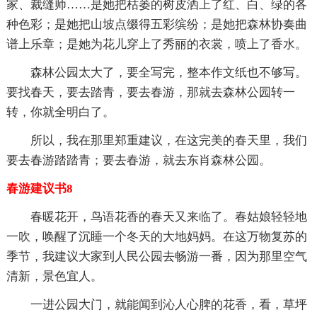
家、裁缝师……是她把枯萎的树皮洒上了红、白、绿的各
种色彩；是她把山坡点缀得五彩缤纷；是她把森林协奏曲
谱上乐章；是她为花儿穿上了秀丽的衣裳，喷上了香水。
森林公园太大了，要全写完，整本作文纸也不够写。
要找春天，要去踏青，要去春游，那就去森林公园转一
转，你就全明白了。
所以，我在那里郑重建议，在这完美的春天里，我们
要去春游踏踏青；要去春游，就去东肖森林公园。
春游建议书8
春暖花开，鸟语花香的春天又来临了。春姑娘轻轻地
一吹，唤醒了沉睡一个冬天的大地妈妈。在这万物复苏的
季节，我建议大家到人民公园去畅游一番，因为那里空气
清新，景色宜人。
一进公园大门，就能闻到沁人心脾的花香，看，草坪