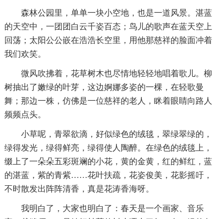
森林公园里，单单一块小空地，也是一道风景。湛蓝
的天空中，一团团白云千姿百态；鸟儿的歌声在蓝天空上
回荡；太阳公公嵌在浩浩长空里，用他那慈祥的脸面冲着
我们欢笑。
微风吹拂着，花草树木也尽情地轻轻地唱着歌儿。柳
树抽出了嫩绿的叶芽，这边婀娜多姿的一棵，在轻歌曼
舞；那边一株，仿佛是一位慈祥的老人，眯着眼睛向路人
频频点头。
小草呢，青翠欲滴，好似绿色的绒毯，翠绿翠绿的，
绿得发光，绿得鲜亮，绿得使人陶醉。在绿色的绒毯上，
缀上了一朵朵五彩斑斓的小花，黄的金黄，红的鲜红，蓝
的湛蓝，紫的青紫……花叶扶疏，花姿俊美，花影摇吁，
不时散发出阵阵清香，真是花涛香海呀。
我明白了，大家也明白了：春天是一个画家、音乐