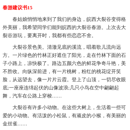
春游建议书15
春姑娘悄悄地来到了我们的身边，皖西大裂谷变得格
外美丽，我希望同学们能到皖西的大裂谷春游。上次去大
裂谷游玩，要离开时，我都有些恋恋不舍。
大裂谷景色美。清澈见底的溪流，唱着歌儿流向远
方。一片绿色的竹林正好遮住了阳光，走在竹林下面的石
子小路上，凉快极了。路边五颜六色的鲜花争奇斗艳，美
不胜收。向纵深前进，有一片桃树，粉红的桃花绽开笑
脸，从远望去，像一片片云霞。登上了山顶，一切尽收眼
底;一座座连绵起伏的山像波浪;几只小鸟在空中翩翩起
舞，汽车在公路上穿梭……
大裂谷有许多小动物。在这些大树上，生活着一些可
爱的小动物。有活泼的小松鼠，有顽皮的小猴，有美丽的
金丝雀……