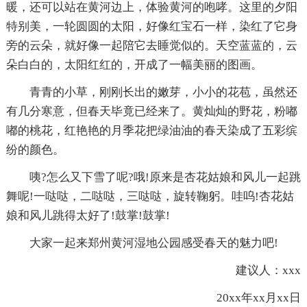
暖，还可以站在黄河边上，体验黄河的咆哮。这里的夕阳
特别美，一轮圆圆的太阳，好像红宝石一样，染红了它身
旁的云朵，就好像一起陪它去睡觉似的。天空蓝蓝的，云
朵白白的，太阳红红的，开成了一幅美丽的图画。
青青的小草，刚刚长出的嫩芽，小小的花苞，虽然还
有几分寒意，但春天毕竟已经来了。黄灿灿的野花，粉嘟
嘟的桃花，红艳艳的月季花把绿油油的春天染成了五彩缤
纷的颜色。
咦?怎么又下雪了呢?哦!原来是杏花姑娘和风儿一起跳
舞呢!一哒哒，二哒哒，三哒哒，旋转鞠躬。哇呜!杏花姑
娘和风儿跳得太好了!鼓掌!鼓掌!
大家一起来郑州黄河湿地公园感受春天的魅力吧!
建议人：xxx
20xx年xx月xx日