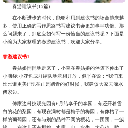
春游建议书(15篇)
在不断进步的时代，能够利用到建议书的场合越来越
多，使用正确的写作思路书写建议书会更加事半功倍。那
么问题来了，到底应如何写一份恰当的建议书呢？下面是
小编为大家整理的春游建议书，欢迎大家分享。
春游建议书1
春姑娘悄悄地走来了，小草在春姑娘的伴随下伸出了
小脑袋;小花也成群结队地竞相开放，似乎在说：“我们来
比比谁更美!”现在正是踏青的好时候，我建议大家去溧水
傅家边。
傅家边科技观光园有6月结李子的李园，有还开着雪
白的花的梨园，有现在满树都是梅子的梅园，有像枯了一
样的葡萄园，还有与别的品种不同的樱花，一团团，一簇
簇……在这儿还有樱桃、水库、山、水牛、大公鸡、鸭