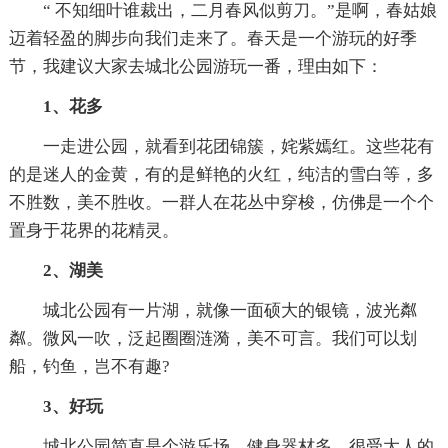
“ 不知细叶谁裁出，二月春风似剪刀。”是啊，春姑娘
迈着轻盈的脚步向我们走来了。春天是一个游玩的好季
节，我建议大家去城北公园游玩一番，理由如下：
1、花多
一走进公园，就看到花团锦簇，姹紫嫣红。这些花有
的是迷人的金黄，有的是鲜艳的火红，纯洁的雪白等，多
不胜数，美不胜收。一群人在花丛中穿梭，仿佛是一个个
置身于花界的花精灵。
2、湖美
城北公园有一片湖，就像一面硕大的银镜，波光粼
粼。微风一吹，泛起圈圈涟漪，美不可言。我们可以划
船，钓鱼，岂不有趣?
3、好玩
城北公园简直是个游乐场。健身器材多，很受大人的