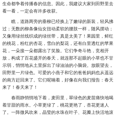
生命都争着传播春的信息。因此，我建议大家到田野里去
看一看，一定会有许多收获。
瞧，道路两旁的垂柳已经换上了嫩绿的新装，轻风拂
过；无数的柳条像仙女扭动柔软的腰肢一样，随风摆动；
又像用绿丝线织成的绿丝带，真是太美了！果园里，鲜红
的桃花，粉红的杏花，雪白的梨花，还有白里透红的苹果
花，一朵接一朵都露出了笑脸。它们争奇斗艳，竞相开
放，构成了百花盛开的春天，就连那不起眼的小草也不甘
示弱，悄悄地从土里探出了绿油油的小脑袋。放眼望去，
田野里一片绿色。可爱的小燕子和它的爸爸妈妈也从遥远
的南方赶回来了。它们呢喃着，好像在向我们报告：春天
来了！春天来了！
春雨静悄悄地下着，麦田里，翠绿色的麦苗痛快地喝
着甘甜的雨水。小草更绿了，桃花更艳了，杏花更迷人
了。一阵微风吹来，晶莹的水珠在叶子、花瓣上快活地滚