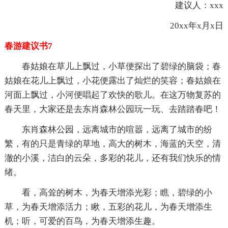
建议人：xxx
20xx年x月x日
春游建议书7
春姑娘在草儿上飘过，小草便探出了碧绿的脑袋；春
姑娘在花儿上飘过，小花便露出了灿烂的笑容；春姑娘在
河面上飘过，小河便唱起了欢快的歌儿。在这万物复苏的
春天里，大家还是去东肖森林公园玩一玩、去踏踏春吧！
东肖森林公园，远离城市的喧嚣，远离了城市的纷
繁，有的只是青绿的草地，高大的树木，海蓝的天空，清
澈的小溪，洁白的云朵，多彩的花儿，还有我们快乐的情
绪。
看，高耸的树木，为春天增添光彩；瞧，碧绿的小
草，为春天增添活力；瞅，五彩的花儿，为春天增添生
机；听，可爱的百鸟，为春天增添生趣。