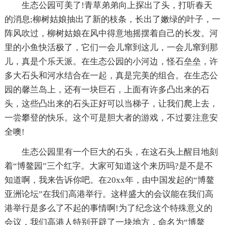
生态公园可美了!青草弟弟向上探出了头，打听春天
的消息;柳树姑娘抽出了新的枝条，长出了嫩绿的叶子，一
阵风吹过，柳树姑娘在风中得意地摇摆着自己的长发。河
里的小鱼快活极了，它们一会儿窜到这儿，一会儿窜到那
儿，真是个乐天派。在生态公园的小河边，怪石垒垒，许
多大石头和河水结合在一起，真是完美的组合。在生态公
园的馨兰岛上，还有一块巨石，上面有许多凸出来的石
头，这些凸出来的石头正好可以当梯子，让我们爬上去，
一尝攀登的快乐。这个可是胆大者的游戏，不过要注意安
全噢!
生态公园里有一个巨大的石头，在这石头上醒目地刻
着“博鳌园”三个红字。大家可知道这个来历吗?是不是不
知道啊，我来告诉你吧。在20xx年，由中国发起的“博鳌
亚洲论坛”在我们高港举行。这样盛大的会议能在我们高
港举行是多么了不起的事情啊!为了纪念这个特殊意义的
会议，我们高港人特别开辟了一块地方，命名为“博鳌