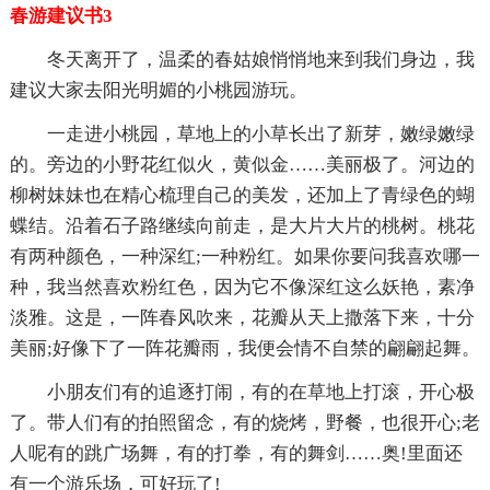
春游建议书3
冬天离开了，温柔的春姑娘悄悄地来到我们身边，我
建议大家去阳光明媚的小桃园游玩。
一走进小桃园，草地上的小草长出了新芽，嫩绿嫩绿
的。旁边的小野花红似火，黄似金……美丽极了。河边的
柳树妹妹也在精心梳理自己的美发，还加上了青绿色的蝴
蝶结。沿着石子路继续向前走，是大片大片的桃树。桃花
有两种颜色，一种深红;一种粉红。如果你要问我喜欢哪一
种，我当然喜欢粉红色，因为它不像深红这么妖艳，素净
淡雅。这是，一阵春风吹来，花瓣从天上撒落下来，十分
美丽;好像下了一阵花瓣雨，我便会情不自禁的翩翩起舞。
小朋友们有的追逐打闹，有的在草地上打滚，开心极
了。带人们有的拍照留念，有的烧烤，野餐，也很开心;老
人呢有的跳广场舞，有的打拳，有的舞剑……奥!里面还
有一个游乐场，可好玩了!