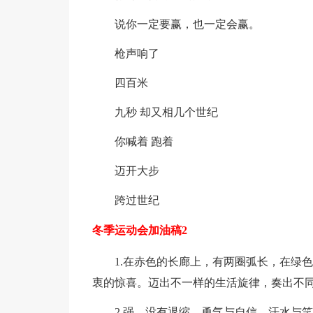
说你一定要赢，也一定会赢。
枪声响了
四百米
九秒 却又相几个世纪
你喊着 跑着
迈开大步
跨过世纪
冬季运动会加油稿2
1.在赤色的长廊上，有两圈弧长，在绿
衷的惊喜。迈出不一样的生活旋律，奏出不
2.强，没有退缩。勇气与自信，汗水与