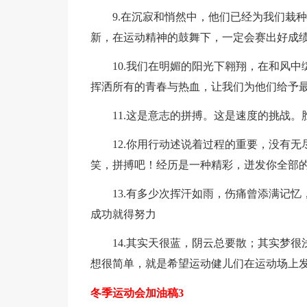
9.在沉寂和悄然中，他们已经为我们栽
新，在运动精神的鼓舞下，一定会赛出好成
10.我们在明媚的阳光下翱翔，在和风
挥洒所有的青春与热血，让我们为他们给予
11.这是意志的拼搏。这是速度的挑战
12.你用行动述说着过程的重要，没有
笑，拼搏吧！经历是一种精彩，迸发你全部
13.有多少次挥汗如雨，伤痛曾添满记
成功就得努力
14.其实天很蓝，阴云总要散；其实梦
想很简单，就是希望运动健儿们在运动场上
冬季运动会加油稿3