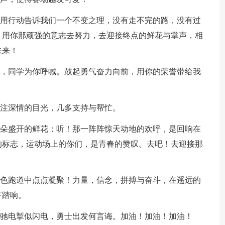
你用行动告诉我们一个不变之理，没有走不完的路，没有过
，用你那顽强的意志去努力，去迎接终点的鲜花与掌声，相
未来！
听，同学为你呼喊。鼓起勇气奋力向前，用你的荣誉带给我
几注深情的目光，几多支持与帮忙。
朵朵盛开的鲜花；听！那一阵阵惊天动地的欢呼，是回响在
的标志，运动场上的你们，是青春的赞叹。去吧！去迎接那
白色跑道中点点凝聚！力量，信念，拼搏与奋斗，在遥远的
下踏响。
风驰电掣似闪电，勇士出发何言诲。加油！加油！加油！