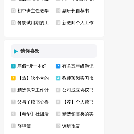
初中班主任教学
副班长自荐书
工作计划
13
学计划15篇
14
餐饮试用期的工
新教师个人工作
计划
15
16
作总结
总结
猜你喜欢
寒假“读一本好
有关五年级游记
1
2
【热】吹小号的
教师顶岗实习报
书”活动方案
3
作文汇编6篇
4
精选保育工作计
公司成立协议书
天鹅读后感
5
告15篇
6
父与子读书心得
【荐】个人读书
划模板锦集四篇
7
范文汇编五篇
8
【精华】社团活
精选销售类的实
(15篇)
9
心得
10
辞职信
调研报告
动计划范文合集六篇
11
习报告模板汇编五篇
12