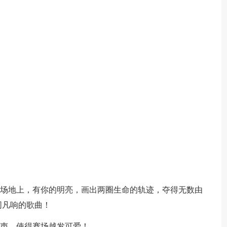
色场地上，有你的明亮，画出两圈生命的轨迹，夺得无数由
同凡响的歌曲！
笑声，使得赛场越发可爱！