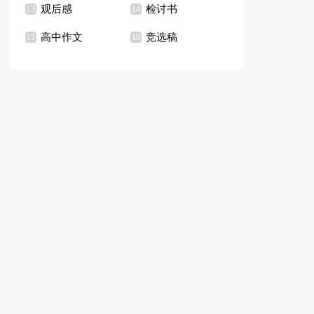
观后感
检讨书
13
14
高中作文
竞选稿
15
16