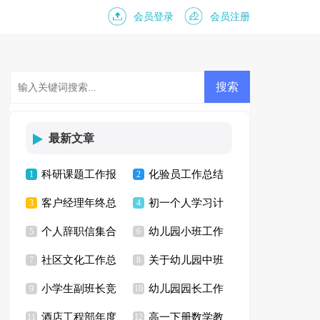
会员登录
会员注册
最新文章
科研课题工作报
化验员工作总结
1
2
客户经理年终总
初一个人学习计
告5篇
3
4
个人辞职信集合
幼儿园小班工作
结15篇
5
划
6
社区文化工作总
关于幼儿园中班
15篇
7
总结 15篇
8
小学生副班长竞
幼儿园园长工作
结
9
工作计划
10
酒店工程部年度
高一下册数学教
选演讲稿
11
总结15篇
12